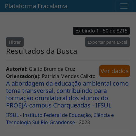
Pular para o conteúdo principal
Plataforma Fracalanza
Exibindo 1 - 50 de 8215
Filtrar
Exportar para Excel
Resultados da Busca
Autor(a):
Glaito Brum da Cruz
Ver dados
Orientador(a):
Patricia Mendes Calixto
A abordagem da educação ambiental como
tema transversal, contribuindo para
formação omnilateral dos alunos do
PROEJA-campus Charqueadas - IFSUL
IFSUL - Instituto Federal de Educação, Ciência e
Tecnologia Sul-Rio-Grandense
- 2023