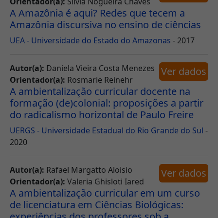
Orientador(a):
Silvia Nogueira Chaves
A Amazônia é aqui? Redes que tecem a
Amazônia discursiva no ensino de ciências
UEA - Universidade do Estado do Amazonas
- 2017
Autor(a):
Daniela Vieira Costa Menezes
Ver dados
Orientador(a):
Rosmarie Reinehr
A ambientalização curricular docente na
formação (de)colonial: proposições a partir
do radicalismo horizontal de Paulo Freire
UERGS - Universidade Estadual do Rio Grande do Sul
-
2020
Autor(a):
Rafael Margatto Aloisio
Ver dados
Orientador(a):
Valeria Ghisloti Iared
A ambientalização curricular em um curso
de licenciatura em Ciências Biológicas:
experiências dos professores sob a