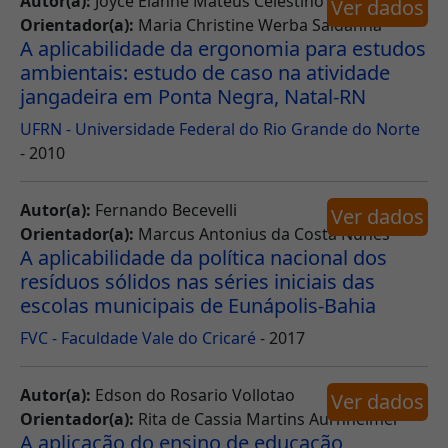
Autor(a):
Joyce Elanne Mateus Celestino
Ver dados
Orientador(a):
Maria Christine Werba Saldanha
A aplicabilidade da ergonomia para estudos
ambientais: estudo de caso na atividade
jangadeira em Ponta Negra, Natal-RN
UFRN - Universidade Federal do Rio Grande do Norte
- 2010
Autor(a):
Fernando Becevelli
Ver dados
Orientador(a):
Marcus Antonius da Costa Nunes
A aplicabilidade da política nacional dos
resíduos sólidos nas séries iniciais das
escolas municipais de Eunápolis-Bahia
FVC - Faculdade Vale do Cricaré
- 2017
Autor(a):
Edson do Rosario Vollotao
Ver dados
Orientador(a):
Rita de Cassia Martins Aurnheimer
A aplicação do ensino de educação