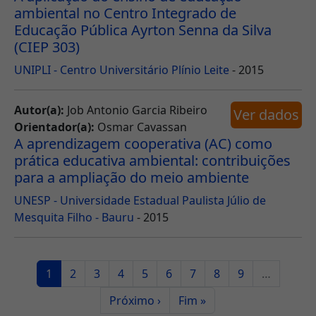
ambiental no Centro Integrado de
Educação Pública Ayrton Senna da Silva
(CIEP 303)
UNIPLI - Centro Universitário Plínio Leite
- 2015
Autor(a):
Job Antonio Garcia Ribeiro
Ver dados
Orientador(a):
Osmar Cavassan
A aprendizagem cooperativa (AC) como
prática educativa ambiental: contribuições
para a ampliação do meio ambiente
UNESP - Universidade Estadual Paulista Júlio de
Mesquita Filho - Bauru
- 2015
Paginação
Página atual
Page
Page
Page
Page
Page
Page
Page
Page
1
2
3
4
5
6
7
8
9
…
Próxima página
Última página
Próximo ›
Fim »