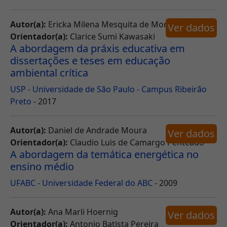
Autor(a):
Ericka Milena Mesquita de Morais Pedroso
Ver dados
Orientador(a):
Clarice Sumi Kawasaki
A abordagem da práxis educativa em
dissertações e teses em educação
ambiental crítica
USP - Universidade de São Paulo - Campus Ribeirão
Preto
- 2017
Autor(a):
Daniel de Andrade Moura
Ver dados
Orientador(a):
Claudio Luis de Camargo Penteado
A abordagem da temática energética no
ensino médio
UFABC - Universidade Federal do ABC
- 2009
Autor(a):
Ana Marli Hoernig
Ver dados
Orientador(a):
Antonio Batista Pereira